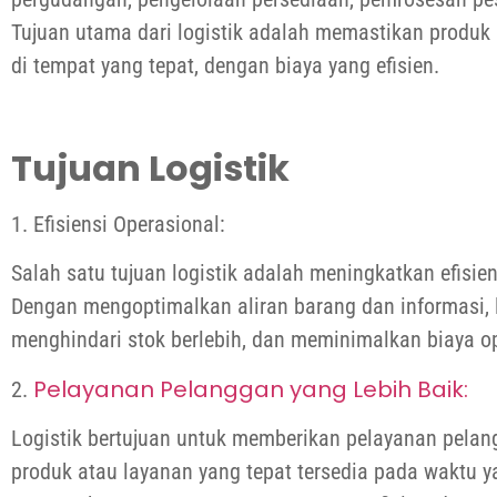
Tujuan utama dari logistik adalah memastikan produk 
di tempat yang tepat, dengan biaya yang efisien.
Tujuan Logistik
1. Efisiensi Operasional:
Salah satu tujuan logistik adalah meningkatkan efisie
Dengan mengoptimalkan aliran barang dan informasi, 
menghindari stok berlebih, dan meminimalkan biaya op
Pelayanan Pelanggan yang Lebih Baik:
2.
Logistik bertujuan untuk memberikan pelayanan pela
produk atau layanan yang tepat tersedia pada waktu y