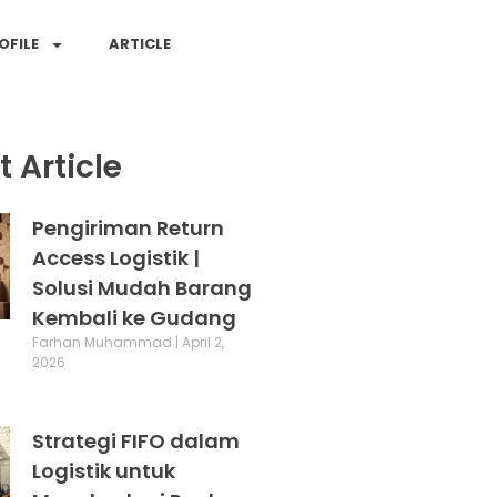
OFILE
ARTICLE
 Article
Pengiriman Return
Access Logistik |
Solusi Mudah Barang
Kembali ke Gudang
Farhan Muhammad
April 2,
2026
Strategi FIFO dalam
Logistik untuk