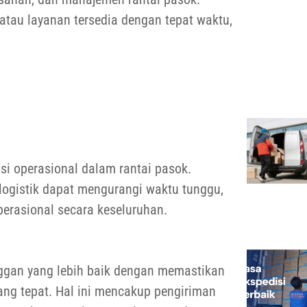
atau layanan tersedia dengan tepat waktu,
nsi operasional dalam rantai pasok.
logistik dapat mengurangi waktu tunggu,
erasional secara keseluruhan.
nggan yang lebih baik dengan memastikan
ang tepat. Hal ini mencakup pengiriman