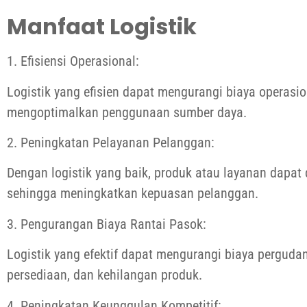
Manfaat Logistik
1. Efisiensi Operasional:
Logistik yang efisien dapat mengurangi biaya operasio
mengoptimalkan penggunaan sumber daya.
2. Peningkatan Pelayanan Pelanggan:
Dengan logistik yang baik, produk atau layanan dapat 
sehingga meningkatkan kepuasan pelanggan.
3. Pengurangan Biaya Rantai Pasok:
Logistik yang efektif dapat mengurangi biaya pergudan
persediaan, dan kehilangan produk.
4. Peningkatan Keunggulan Kompetitif: