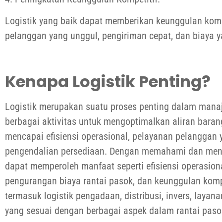
Logistik yang baik dapat memberikan keunggulan kom
pelanggan yang unggul, pengiriman cepat, dan biaya y
Kenapa Logistik Penting?
Logistik merupakan suatu proses penting dalam mana
berbagai aktivitas untuk mengoptimalkan aliran bara
mencapai efisiensi operasional, pelayanan pelanggan 
pengendalian persediaan. Dengan memahami dan mene
dapat memperoleh manfaat seperti efisiensi operasion
pengurangan biaya rantai pasok, dan keunggulan kompe
termasuk logistik pengadaan, distribusi, invers, layan
yang sesuai dengan berbagai aspek dalam rantai pasok