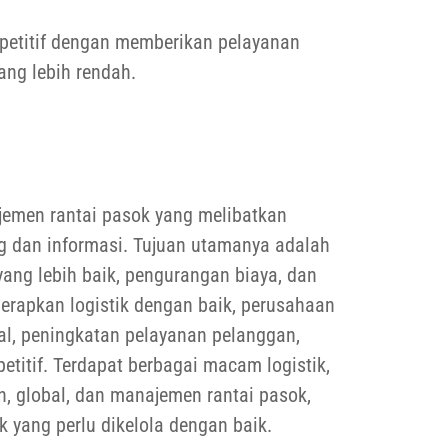
petitif dengan memberikan pelayanan
ang lebih rendah.
jemen rantai pasok yang melibatkan
ng dan informasi. Tujuan utamanya adalah
yang lebih baik, pengurangan biaya, dan
rapkan logistik dengan baik, perusahaan
al, peningkatan pelayanan pelanggan,
titif. Terdapat berbagai macam logistik,
an, global, dan manajemen rantai pasok,
 yang perlu dikelola dengan baik.