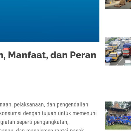
an, Manfaat, dan Peran
anaan, pelaksanaan, dan pengendalian
tik konsumsi dengan tujuan untuk memenuhi
giatan seperti pengangkutan,
sanan, dan manajemen rantai pasok.