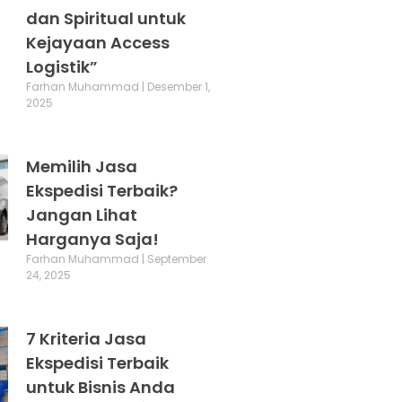
dan Spiritual untuk
Kejayaan Access
Logistik”
Farhan Muhammad
Desember 1,
2025
Memilih Jasa
Ekspedisi Terbaik?
Jangan Lihat
Harganya Saja!
Farhan Muhammad
September
24, 2025
7 Kriteria Jasa
Ekspedisi Terbaik
untuk Bisnis Anda