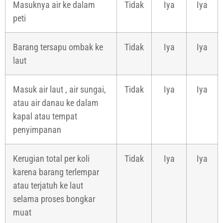
Masuknya air ke dalam
Tidak
Iya
Iya
peti
Barang tersapu ombak ke
Tidak
Iya
Iya
laut
Masuk air laut , air sungai,
Tidak
Iya
Iya
atau air danau ke dalam
kapal atau tempat
penyimpanan
Kerugian total per koli
Tidak
Iya
Iya
karena barang terlempar
atau terjatuh ke laut
selama proses bongkar
muat